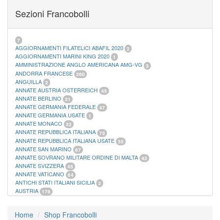
FOGLI MARINI PERIODI SEPARATI SAN MARINO
14
Sezioni Francobolli
FOGLI MARINI PERIODI SEPARATI VATICANO
10
FOGLI MARINI REGNO D'ITALIA COLONIE ITL,
20
MATERIALE FILATELICO MARINI
33
RACCOGLITORI XL
1
7
AGGIORNAMENTI FILATELICI ABAFIL 2020
2
AGGIORNAMENTI MARINI KING 2020
1
AMMINISTRAZIONE ANGLO AMERICANA AMG-VG
3
ANDORRA FRANCESE
260
ANGUILLA
2
ANNATE AUSTRIA OSTERREICH
45
ANNATE BERLINO
31
ANNATE GERMANIA FEDERALE
47
ANNATE GERMANIA USATE
1
ANNATE MONACO
32
ANNATE REPUBBLICA ITALIANA
73
ANNATE REPUBBLICA ITALIANA USATE
35
ANNATE SAN MARINO
67
ANNATE SOVRANO MILITARE ORDINE DI MALTA
42
ANNATE SVIZZERA
45
ANNATE VATICANO
64
ANTICHI STATI ITALIANI SICILIA
2
AUSTRIA
178
AZZORRE
114
BUSTE PRIMO GIORNO SAN MARINO
2
Home
Shop Francobolli
CASTELROSSO
10