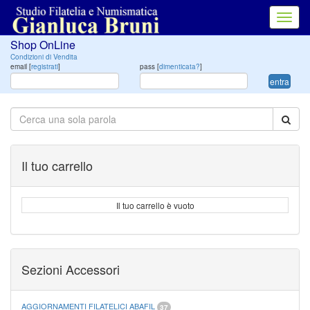
Toggl
navig
Shop OnLine
Condizioni di Vendita
email [
registrati
]
pass [
dimenticata?
]
entra
Il tuo carrello
Il tuo carrello è vuoto
Sezioni Accessori
AGGIORNAMENTI FILATELICI ABAFIL
37