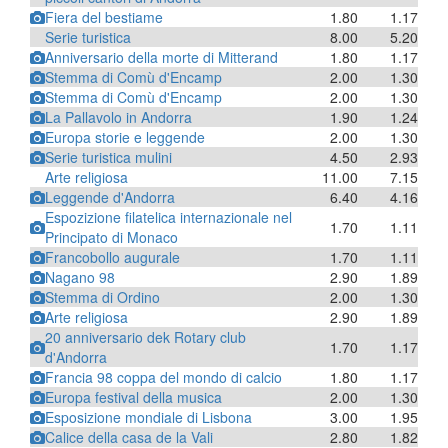
Fiera del bestiame
1.80
1.17
Serie turistica
8.00
5.20
Anniversario della morte di Mitterand
1.80
1.17
Stemma di Comù d'Encamp
2.00
1.30
Stemma di Comù d'Encamp
2.00
1.30
La Pallavolo in Andorra
1.90
1.24
Europa storie e leggende
2.00
1.30
Serie turistica mulini
4.50
2.93
Arte religiosa
11.00
7.15
Leggende d'Andorra
6.40
4.16
Espozizione filatelica internazionale nel
1.70
1.11
Principato di Monaco
Francobollo augurale
1.70
1.11
Nagano 98
2.90
1.89
Stemma di Ordino
2.00
1.30
Arte religiosa
2.90
1.89
20 anniversario dek Rotary club
1.70
1.17
d'Andorra
Francia 98 coppa del mondo di calcio
1.80
1.17
Europa festival della musica
2.00
1.30
Esposizione mondiale di Lisbona
3.00
1.95
Calice della casa de la Vali
2.80
1.82