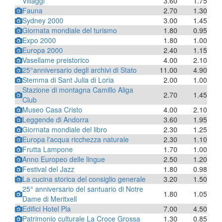
Villaggi
3.60
1.75
Fauna
2.70
1.30
Sydney 2000
3.00
1.45
Giornata mondiale del turismo
1.80
0.95
Expo 2000
1.80
1.00
Europa 2000
2.40
1.15
Vasellame preistorico
4.00
2.10
25°anniversario degli archivi di Stato
11.00
4.90
Stemma di Sant Julia di Loria
2.00
1.00
Stazione di montagna Camillo Aliga
2.70
1.45
Club
Museo Casa Cristo
4.00
2.10
Leggende di Andorra
3.60
1.95
Giornata mondiale del libro
2.30
1.25
Europa l'acqua ricchezza naturale
2.30
1.10
Frutta Lampone
1.70
1.00
Anno Europeo delle lingue
2.50
1.20
Festival del Jazz
1.80
0.98
La cucina storica del consiglio generale
3.20
1.50
25° anniversario del santuario di Notre
1.80
1.05
Dame di Meritxell
Edifici Hotel Pla
7.00
4.50
Patrimonio culturale La Croce Grossa
1.30
0.85