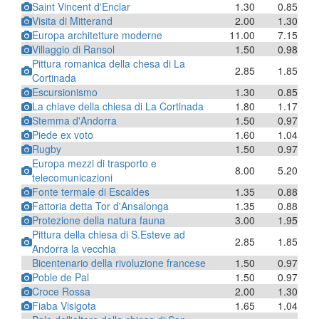
Saint Vincent d'Enclar
1.30
0.85
Visita di Mitterand
2.00
1.30
Europa architetture moderne
11.00
7.15
Villaggio di Ransol
1.50
0.98
Pittura romanica della chesa di La
2.85
1.85
Cortinada
Escursionismo
1.30
0.85
La chiave della chiesa di La Cortinada
1.80
1.17
Stemma d'Andorra
1.50
0.97
Piede ex voto
1.60
1.04
Rugby
1.50
0.97
Europa mezzi di trasporto e
8.00
5.20
telecomunicazioni
Fonte termale di Escaldes
1.35
0.88
Fattoria detta Tor d'Ansalonga
1.35
0.88
Protezione della natura fauna
3.00
1.95
Pittura della chiesa di S.Esteve ad
2.85
1.85
Andorra la vecchia
Bicentenario della rivoluzione francese
1.50
0.97
Poble de Pal
1.50
0.97
Croce Rossa
2.00
1.30
Fiaba Visigota
1.65
1.04