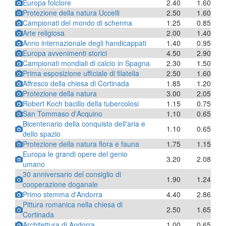
Europa folclore
2.40
1.60
Protezione della natura Uccelli
2.50
1.60
Campionati del mondo di scherma
1.25
0.85
Arte religiosa
2.00
1.40
Anno internazionale degli handicappati
1.40
0.95
Europa avvenimenti storici
4.50
2.90
Campionati mondiali di calcio in Spagna
2.30
1.50
Prima esposizione ufficiale di filatelia
2.50
1.60
Affresco della chiesa di Cortinada
1.85
1.20
Protezione della natura
3.00
2.05
Robert Koch bacillo della tubercolosi
1.15
0.75
San Tommaso d'Acquino
1.10
0.65
Bicentenario della conquisto dell'aria e
1.10
0.65
dello spazio
Protezione della natura flora e fauna
1.75
1.15
Europa le grandi opere del genio
3.20
2.08
umano
30 anniversario del consiglio di
1.90
1.24
cooperazione doganale
Primo stemma d'Andorra
4.40
2.86
Pittura romanica nella chiesa di
2.50
1.65
Cortinada
Architettura di Andorra
1.00
0.65