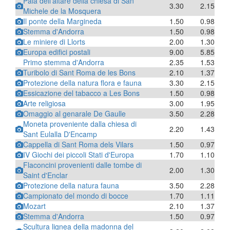
Pala dell'altare della chiesa di San
3.30
2.15
Michele de la Mosquera
Il ponte della Margineda
1.50
0.98
Stemma d'Andorra
1.50
0.98
Le miniere di Llorts
2.00
1.30
Europa edifici postali
9.00
5.85
Primo stemma d'Andorra
2.35
1.53
Turibolo di Sant Roma de les Bons
2.10
1.37
Protezione della natura flora e fauna
3.30
2.15
Essicazione del tabacco a Les Bons
1.50
0.98
Arte religiosa
3.00
1.95
Omaggio al genarale De Gaulle
3.50
2.28
Moneta proveniente dalla chiesa di
2.20
1.43
Sant Eulalla D'Encamp
Cappella di Sant Roma dels Vilars
1.50
0.97
IV Giochi dei piccoli Stati d'Europa
1.70
1.10
Flaconcini provenienti dalle tombe di
2.00
1.30
Saint d'Enclar
Protezione della natura fauna
3.50
2.28
Campionato del mondo di bocce
1.70
1.11
Mozart
2.10
1.37
Stemma d'Andorra
1.50
0.97
Scultura lignea della madonna del