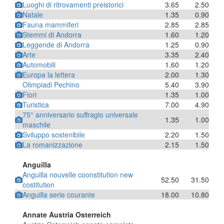
Luoghi di ritrovamenti preistorici
3.65
2.50
Natale
1.35
0.90
Fauna mammiferi
2.85
2.85
Stemmi di Andorra
1.60
1.20
Leggende di Andorra
1.25
0.90
Arte
3.35
2.40
Automobili
1.60
1.20
Europa la lettera
2.00
1.30
Olimpiadi Pechino
5.40
3.90
Fiori
1.35
1.00
Turistica
7.00
4.90
75° anniversario suffragio universale
1.35
1.00
maschile
Sviluppo sostenibile
2.20
1.50
La romanizzazione
2.15
1.50
Anguilla
Anguilla nouvelle coonstitution new
52.50
31.50
costitution
Anguilla serie courante
18.00
10.80
Annate Austria Osterreich