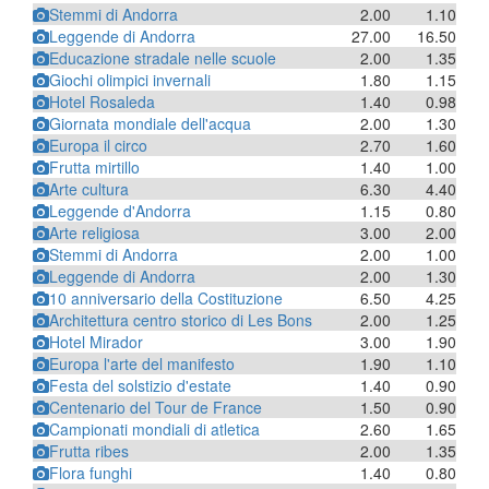
Stemmi di Andorra
2.00
1.10
Leggende di Andorra
27.00
16.50
Educazione stradale nelle scuole
2.00
1.35
Giochi olimpici invernali
1.80
1.15
Hotel Rosaleda
1.40
0.98
Giornata mondiale dell'acqua
2.00
1.30
Europa il circo
2.70
1.60
Frutta mirtillo
1.40
1.00
Arte cultura
6.30
4.40
Leggende d'Andorra
1.15
0.80
Arte religiosa
3.00
2.00
Stemmi di Andorra
2.00
1.00
Leggende di Andorra
2.00
1.30
10 anniversario della Costituzione
6.50
4.25
Architettura centro storico di Les Bons
2.00
1.25
Hotel Mirador
3.00
1.90
Europa l'arte del manifesto
1.90
1.10
Festa del solstizio d'estate
1.40
0.90
Centenario del Tour de France
1.50
0.90
Campionati mondiali di atletica
2.60
1.65
Frutta ribes
2.00
1.35
Flora funghi
1.40
0.80