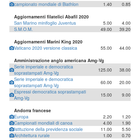
campionato mondiale di Biathlon
1.40
0.85
Aggiornamenti filatelici Abafil 2020
San Marino minifoglio Juventus
5.00
4.00
S.M.O.M.
49.00
39.20
Aggiornamenti Marini King 2020
Vaticano 2020 versione classica
55.00
44.00
Amministrazione anglo americana Amg-Vg
Serie imperiale e democratica
125.00
38.00
soprastampati Amg-Vg
Serie imperiale e democratica
60.00
20.00
soprastampati Amg-Vg
Espressi democratica soprastampati
15.00
9.00
Amg-Vg
Andorra francese
Europa
2.20
1.20
Campionati mondiali di canoa
4.00
1.90
Istituzione della previdenza sociale
11.00
5.50
Architettura rurale
1.00
0.70