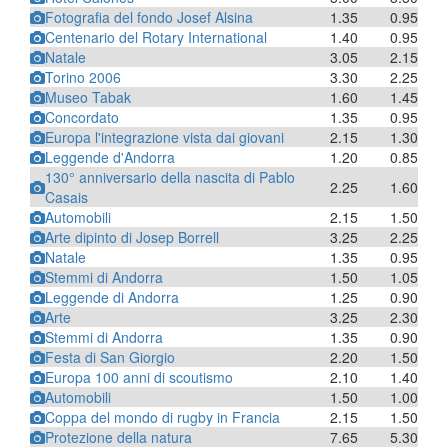
Fotografia del fondo Josef Alsina
1.35
0.95
Centenario del Rotary International
1.40
0.95
Natale
3.05
2.15
Torino 2006
3.30
2.25
Museo Tabak
1.60
1.45
Concordato
1.35
0.95
Europa l'integrazione vista dai giovani
2.15
1.30
Leggende d'Andorra
1.20
0.85
130° anniversario della nascita di Pablo
2.25
1.60
Casais
Automobili
2.15
1.50
Arte dipinto di Josep Borrell
3.25
2.25
Natale
1.35
0.95
Stemmi di Andorra
1.50
1.05
Leggende di Andorra
1.25
0.90
Arte
3.25
2.30
Stemmi di Andorra
1.35
0.90
Festa di San Giorgio
2.20
1.50
Europa 100 anni di scoutismo
2.10
1.40
Automobili
1.50
1.00
Coppa del mondo di rugby in Francia
2.15
1.50
Protezione della natura
7.65
5.30