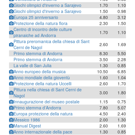
Giochi olimpici d'inverno a Sarajevo
1.70
1.10
Giochi olimpici d'inverno a Sarajevo
1.50
0.98
Europa 25 anniversario
4.80
3.12
Protezione della natura flora
2.30
1.50
Centro di incontro delle culture
1.70
1.10
piranaiche ad Andorra
Pittura preromanica della chiesa di Sant
2.60
1.69
Cerni de Nagol
Primo stemma di Andorra
8.30
5.50
Primo stemma di Andorra
3.50
2.28
La valle di San Julia
1.30
0.85
Anno europeo della musica
10.50
6.85
Anno mondiale della gioventù
1.60
1.04
Protezione della natura Uccelli
2.60
1.70
Pittura nella chiesa di Sant Cerni de
3.00
1.80
Nagol
Innaugurazione del museo postale
1.15
0.75
Primo stemma d'Andorra
7.80
5.07
Europa protezione della natura
4.50
2.40
Messico 1986
2.00
1.30
Manual Digest
2.60
1.69
Anno internazionale della pace
1.30
0.85