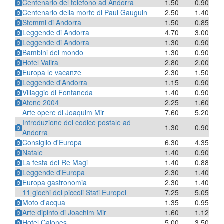
Centenario del telefono ad Andorra
1.50
0.90
Centenario della morte di Paul Gauguin
2.50
1.40
Stemmi di Andorra
1.50
0.85
Leggende di Andorra
4.70
3.00
Leggende di Andorra
1.30
0.90
Bambini del mondo
1.30
0.90
Hotel Valira
2.80
2.00
Europa le vacanze
2.30
1.50
Leggende d'Andorra
1.15
0.90
Villaggio di Fontaneda
1.40
0.90
Atene 2004
2.25
1.60
Arte opere di Joaquim Mir
7.60
5.20
Introduzione del codice postale ad
1.30
0.90
Andorra
Consiglio d'Europa
6.30
4.35
Natale
1.40
0.90
La festa dei Re Magi
1.40
0.88
Leggende d'Europa
2.30
1.40
Europa gastronomia
2.30
1.40
11 giochi dei piccoli Stati Europei
7.25
5.05
Moto d'acqua
1.35
0.95
Arte dipinto di Joachim Mir
1.60
1.12
Hotel Calones
5.00
3.50