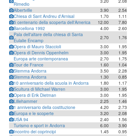
3.20
2.08
Rimedio
Albertville
3.90
2.54
Chiesa di Sant Andreu d'Arnisal
1.70
1.11
5 centenario della scoperta dell'America
12.00
7.80
Barcellona 1992
4.00
2.60
Pala dell'altare della chiesa di Santa
2.70
1.76
Eulalie Encamp
Opera di Mauro Staccioli
3.00
1.95
Opera di Dennis Oppenhelm
3.00
1.95
Europa arte contemporanea
2.70
1.75
Tour de France
1.60
1.04
Stemma Andorra
3.50
2.28
Stemma Andorra
1.30
0.85
10 anniversario della scuola in Andorra
1.80
1.17
Scultura di Michael Warren
3.00
1.95
Opera di Erik Dietman
3.00
1.95
Lillehammer
2.25
1.46
1 anniversario della costituzione
4.20
2.73
Europa e le scoperte
3.20
2.08
USA 94
2.40
1.56
Turismo e sport in Andorra
6.00
3.90
Incontro dei coprincipi
1.45
0.95