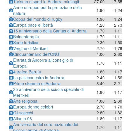
Turismo e sport in Andorra minifogli
27.00
17.55
Anno europeo per la protezione della
1.90
1.24
natura
Coppa del mondo di rugby
1.90
1.24
Europa pace e libertà
4.20
2.73
15 anniversario della Caritas di Andorra
1.70
1.11
Balneoterapia
1.70
1.11
Serie turistica
2.30
1.50
Vergine di Meritxell
2.70
1.76
Cinquantenario dell'ONU
4.00
2.60
Entrata di Andorra al consiglio di
1.70
1.11
Europa
4 trofeo Barufa
1.80
1.17
La pallacanestro in Andorra
2.40
1.56
Primo stemma di Andorra
3.40
2.21
25 anniverario della scuola speciale di
1.80
1.17
Meritxell
Arte religiosa
4.00
2.60
Europa donne celebri
2.70
1.70
Gli scacchi
2.80
1.82
Atlanta 96
1.80
1.17
Anniversario del coro nazionale dei
1.70
1.11
piccoli cantori di Andorra