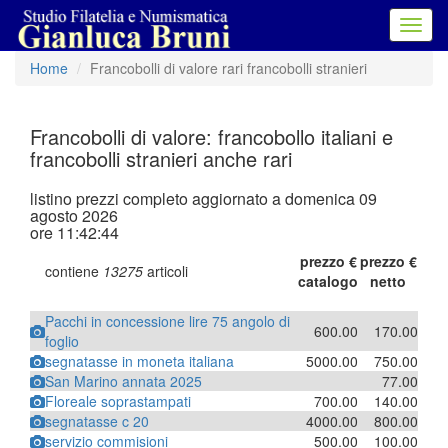
Toggl
navig
Home
Francobolli di valore rari francobolli stranieri
Francobolli di valore: francobollo italiani e
francobolli stranieri anche rari
listino prezzi completo aggiornato a domenica 09
agosto 2026
ore 11:42:44
prezzo €
prezzo €
contiene
13275
articoli
catalogo
netto
Pacchi in concessione lire 75 angolo di
600.00
170.00
foglio
segnatasse in moneta italiana
5000.00
750.00
San Marino annata 2025
77.00
Floreale soprastampati
700.00
140.00
segnatasse c 20
4000.00
800.00
servizio commisioni
500.00
100.00