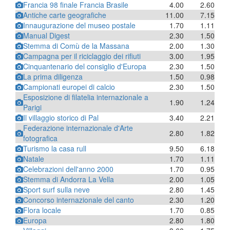
Francia 98 finale Francia Brasile
4.00
2.60
Antiche carte geografiche
11.00
7.15
Innaugurazione del museo postale
1.70
1.11
Manual Digest
2.30
1.50
Stemma di Comù de la Massana
2.00
1.30
Campagna per il riciclaggio dei rifiuti
3.00
1.95
Cinquantenario del consiglio d'Europa
2.30
1.50
La prima diligenza
1.50
0.98
Campionati europei di calcio
2.30
1.50
Esposizione di filatelia internazionale a
1.90
1.24
Parigi
Il villaggio storico di Pal
3.40
2.21
Federazione internazionale d'Arte
2.80
1.82
fotografica
Turismo la casa rull
9.50
6.18
Natale
1.70
1.11
Celebrazioni dell'anno 2000
1.70
0.95
Stemma di Andorra La Vella
2.00
1.05
Sport surf sulla neve
2.80
1.45
Concorso internazionale del canto
2.30
1.20
Flora locale
1.70
0.85
Europa
2.80
1.80